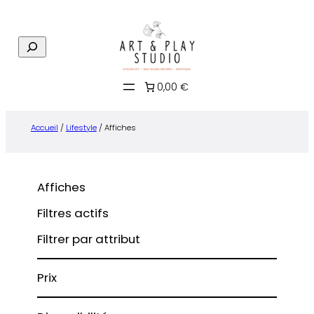
Aller
au
R
contenu
e
c
0,00 €
h
e
r
Accueil
/
Lifestyle
/ Affiches
c
h
e
Affiches
Filtres actifs
Filtrer par attribut
Prix