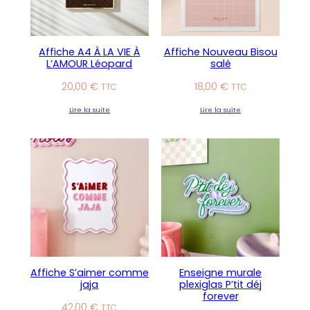
Affiche A4 À LA VIE À
Affiche Nouveau Bisou
L’AMOUR Léopard
salé
20,00
€
18,00
€
TTC
TTC
Lire la suite
Lire la suite
Affiche S’aimer comme
Enseigne murale
jaja
plexiglas P’tit déj
forever
42,00
€
TTC