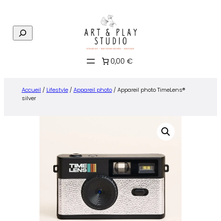
Aller
au
R
contenu
e
c
0,00 €
h
e
r
Accueil
/
Lifestyle
/
Appareil photo
/ Appareil photo TimeLens®
c
silver
h
e