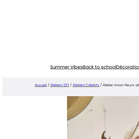
Aller
au
contenu
Summer Vibes
Back to school
Décoratio
Accueil
/
Ateliers DIY
/
Ateliers Créatifs
/ Atelier miroir fleurs 