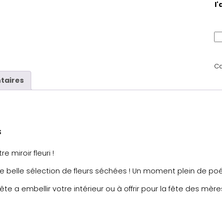
l'
q
u
a
Ca
n
taires
t
i
t
é
d
s
e
A
e miroir fleuri !
t
e
une belle sélection de fleurs séchées ! Un moment plein de poé
l
ête a embellir votre intérieur ou à offrir pour la fête des mère
i
e
r