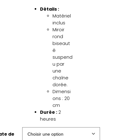
Détails :
Matériel
inclus
Miroir
rond
biseaut
é
suspend
u par
une
chaîne
dorée.
Dimensi
ons : 20
cm
Durée :
2
heures
ate de