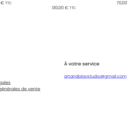
0
€
70,0
TTC
130,00
€
TTC
À votre service
artandplaystudio@gmail.com
gales
générales de vente