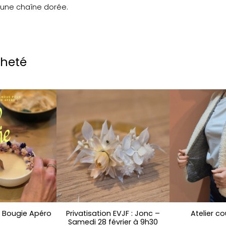
m
 une chaîne dorée.
i
r
o
i
r
cheté
f
l
e
u
r
s
s
é
c
h
é
e
s
l Bougie Apéro
Privatisation EVJF : Jonc –
Atelier co
Samedi 28 février à 9h30