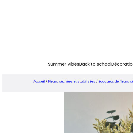
Aller
au
contenu
Summer Vibes
Back to school
Décoratio
Accueil
/
Fleurs séchées et stabilisées
/
Bouquets de fleurs 