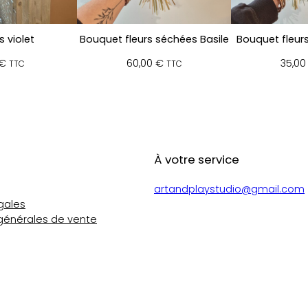
s violet
Bouquet fleurs séchées Basile
Bouquet fleurs
€
60,00
€
35,0
TTC
TTC
À votre service
artandplaystudio@gmail.com
gales
générales de vente