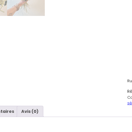
Ru
Ré
Ca
sé
taires
Avis (0)