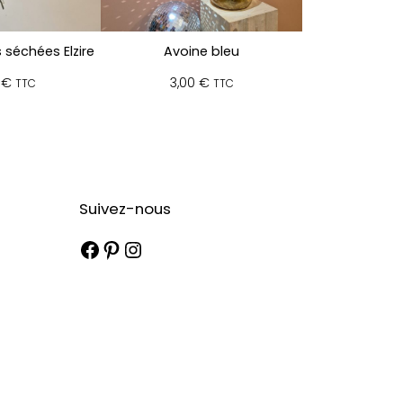
 séchées Elzire
Avoine bleu
0
€
3,00
€
TTC
TTC
Suivez-nous
Facebook
Pinterest
Instagram