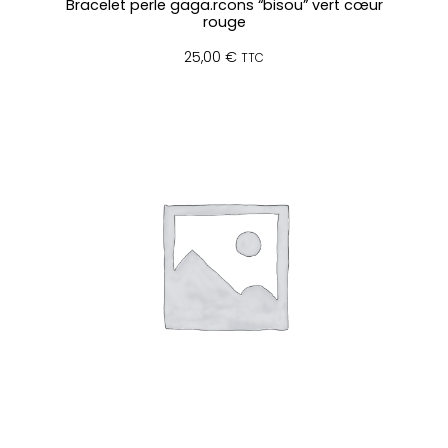
Bracelet perle gaga.rcons “bisou” vert cœur
rouge
25,00
€
TTC