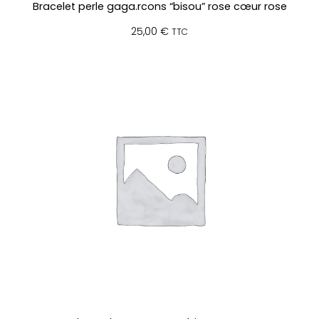
Bracelet perle gaga.rcons “bisou” rose cœur rose
s
25,00
€
TTC