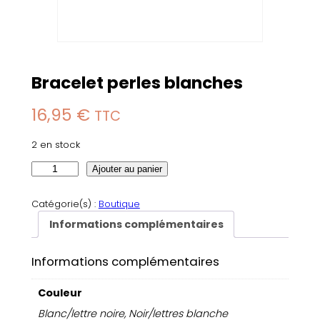
Bracelet perles blanches
16,95
€
TTC
2 en stock
q
Ajouter au panier
u
a
Catégorie(s) :
Boutique
n
Informations complémentaires
t
i
Informations complémentaires
t
é
Couleur
d
e
Blanc/lettre noire, Noir/lettres blanche