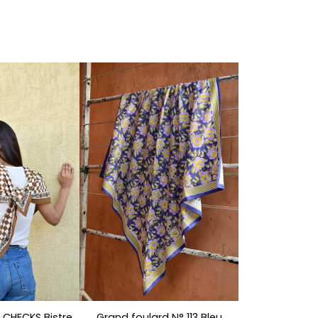
 CHECKS Bistre
Grand foulard N° 113 Bleu