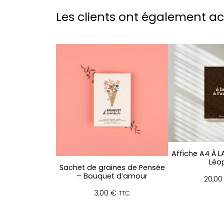
Les clients ont également a
Affiche A4 À L
Léo
Sachet de graines de Pensée
– Bouquet d’amour
20,0
3,00
€
TTC