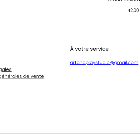
l
e
42,0
–
m
a
r
i
À votre service
n
e
artandplaystudio@gmail.com
gales
générales de vente