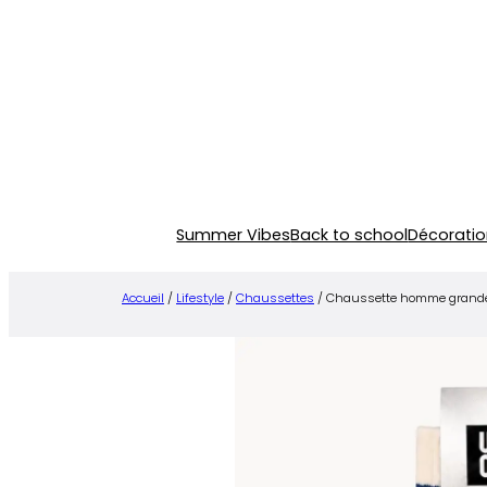
Aller
au
contenu
Summer Vibes
Back to school
Décoratio
Accueil
/
Lifestyle
/
Chaussettes
/ Chaussette homme grande