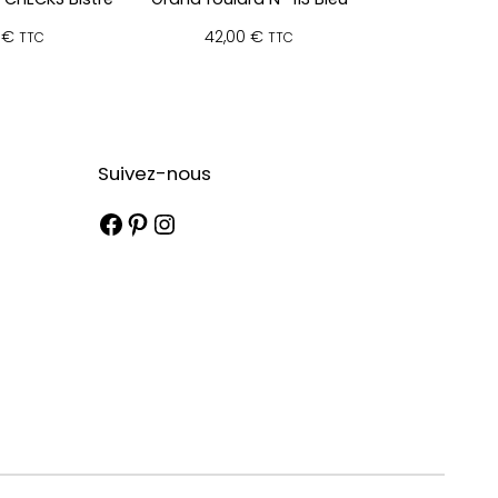
0
€
42,00
€
TTC
TTC
Suivez-nous
Facebook
Pinterest
Instagram