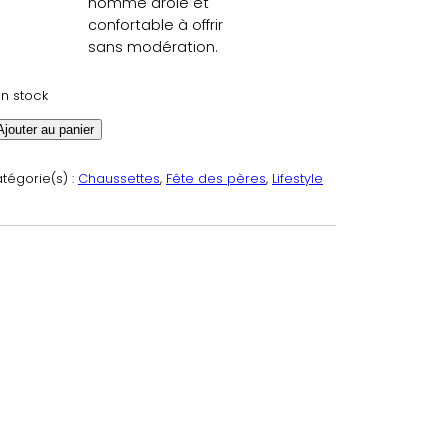
homme drôle et
confortable à offrir
sans modération.
en stock
Ajouter au panier
tégorie(s) :
Chaussettes
, 
Fête des pères
, 
Lifestyle