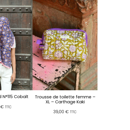
 N°115 Cobalt
Trousse de toilette femme –
XL – Carthage Kaki
0
€
TTC
39,00
€
TTC