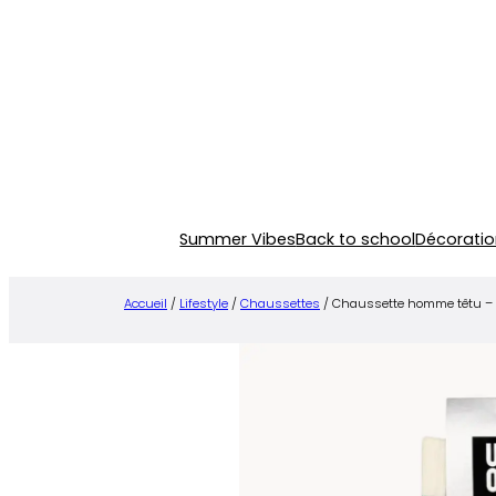
Aller
au
contenu
Summer Vibes
Back to school
Décoratio
Accueil
/
Lifestyle
/
Chaussettes
/ Chaussette homme têtu – 