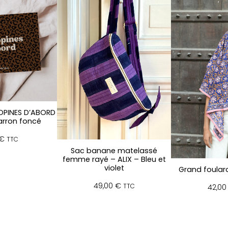
h
o
m
m
e
t
ê
t
u
–
OPINES D’ABORD
v
rron foncé
e
r
€
TTC
t
Sac banane matelassé
femme rayé – ALIX – Bleu et
violet
Grand foulard
49,00
€
TTC
42,0