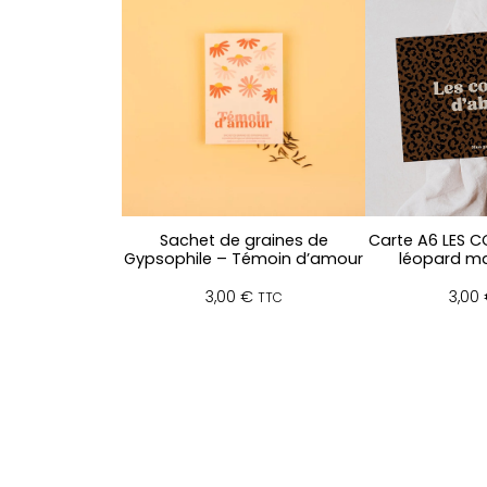
Sachet de graines de
Carte A6 LES C
Gypsophile – Témoin d’amour
léopard ma
3,00
€
3,00
TTC