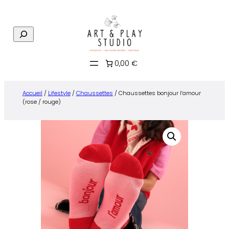
Aller
au
R
contenu
e
c
0,00 €
h
e
r
Accueil
/
Lifestyle
/
Chaussettes
/ Chaussettes bonjour l’amour
c
(rose / rouge)
h
e