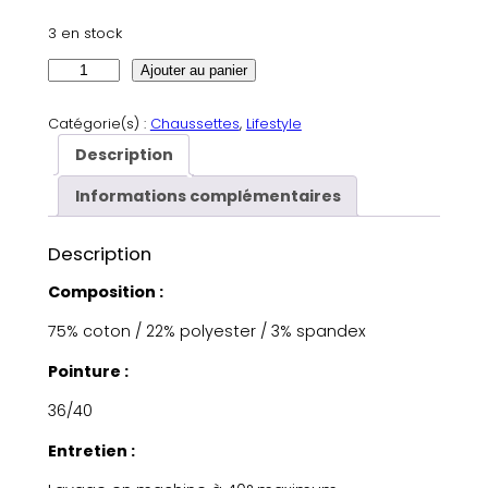
3 en stock
q
Ajouter au panier
u
a
Catégorie(s) :
Chaussettes
, 
Lifestyle
n
Description
t
i
Informations complémentaires
t
é
Description
d
e
Composition :
C
75% coton / 22% polyester / 3% spandex
h
a
Pointure :
u
s
36/40
s
Entretien :
e
t