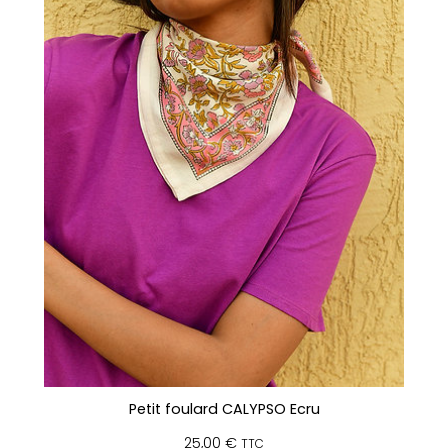
Petit foulard CALYPSO Ecru
25,00
€
TTC