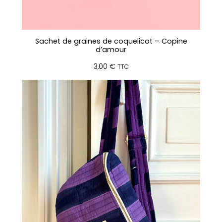
s
e
/
r
Sachet de graines de coquelicot – Copine
o
d’amour
u
3,00
€
g
TTC
e
)