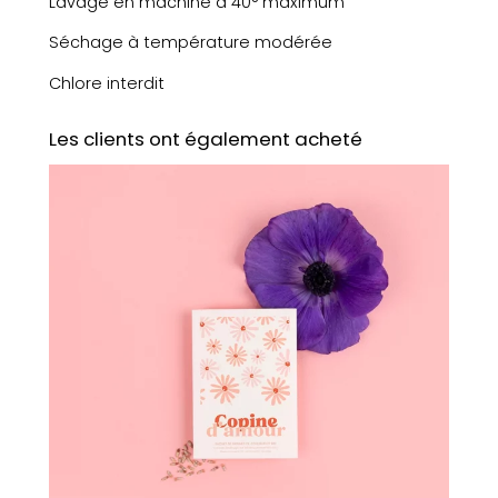
Lavage en machine à 40° maximum
t
e
Séchage à température modérée
s
Chlore interdit
b
o
n
Les clients ont également acheté
j
o
u
r
l
'
a
m
o
u
r
(
r
o