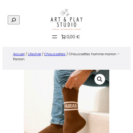
Aller
au
R
contenu
e
c
0,00 €
h
e
r
Accueil
/
Lifestyle
/
Chaussettes
/ Chaussettes homme marron –
c
Parrain
h
e