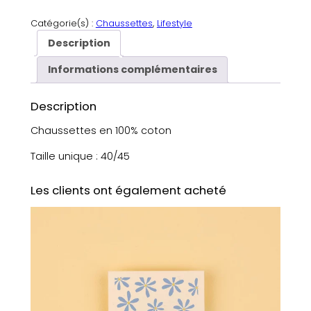
u
a
Catégorie(s) :
Chaussettes
, 
Lifestyle
n
Description
t
i
Informations complémentaires
t
é
Description
d
e
Chaussettes en 100% coton
C
Taille unique : 40/45
h
a
u
Les clients ont également acheté
s
s
e
t
t
e
s
h