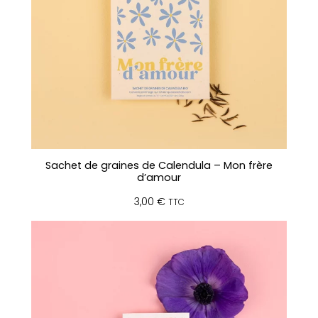
o
m
m
e
m
a
r
r
o
n
Sachet de graines de Calendula – Mon frère
–
d’amour
P
3,00
€
a
TTC
r
r
a
i
n