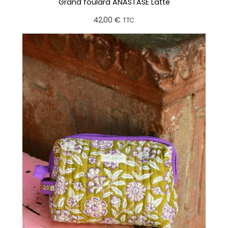
Grand foulard ANASTASE Latte
42,00
€
TTC