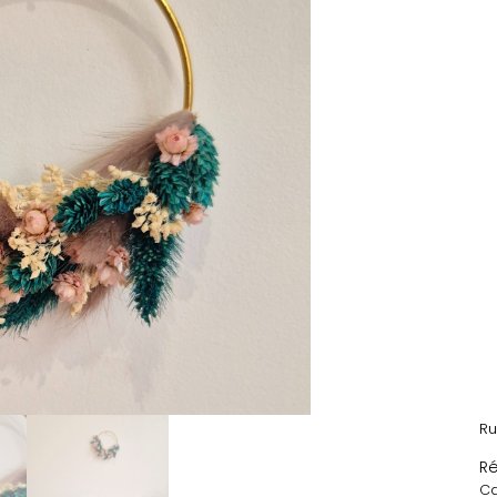
Ru
Ré
Ca