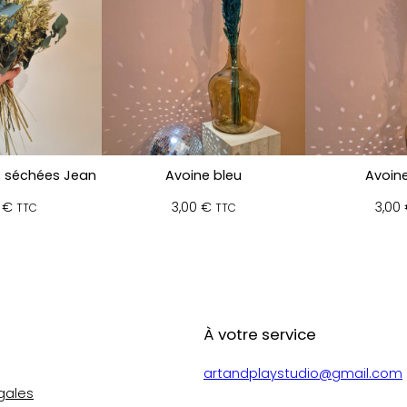
s séchées Jean
Avoine bleu
Avoine
0
€
3,00
€
3,00
TTC
TTC
À votre service
artandplaystudio@gmail.com
gales