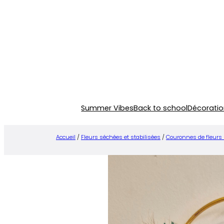
Aller
au
contenu
Summer Vibes
Back to school
Décoratio
Accueil
/
Fleurs séchées et stabilisées
/
Couronnes de fleurs