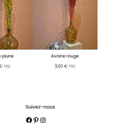
 jaune
Avoine rouge
€
3,00
€
TTC
TTC
Suivez-nous
Facebook
Pinterest
Instagram