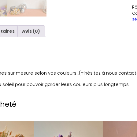
a
Ré
n
Ca
t
sé
i
taires
Avis (0)
t
é
d
e
C
o
u
es sur mesure selon vos couleurs…(n’hésitez à nous contact
r
u soleil pour pouvoir garder leurs couleurs plus longtemps
o
n
n
cheté
e
f
l
e
u