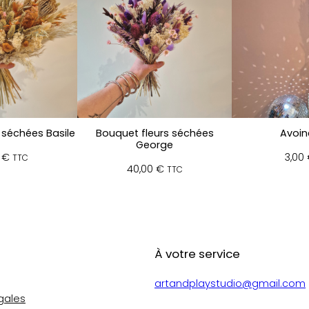
r
s
s
é
c
h
é
e
s
 séchées Basile
Bouquet fleurs séchées
Avoin
A
George
0
€
3,00
m
TTC
40,00
€
TTC
y
À votre service
artandplaystudio@gmail.com
gales