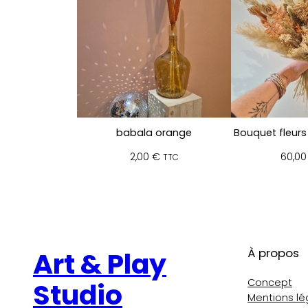
babala orange
Bouquet fleurs
2,00
€
60,0
TTC
À propos
Art & Play
Concept
Studio
Mentions lé