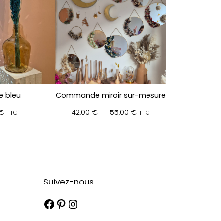
e bleu
Commande miroir sur-mesure
Plage
€
42,00
€
–
55,00
€
TTC
TTC
de
prix :
42,00 €
à
55,00 €
Suivez-nous
Facebook
Pinterest
Instagram