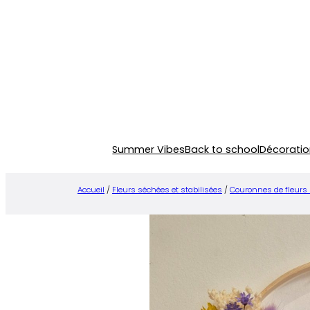
Aller
au
contenu
Summer Vibes
Back to school
Décoratio
Accueil
/
Fleurs séchées et stabilisées
/
Couronnes de fleurs