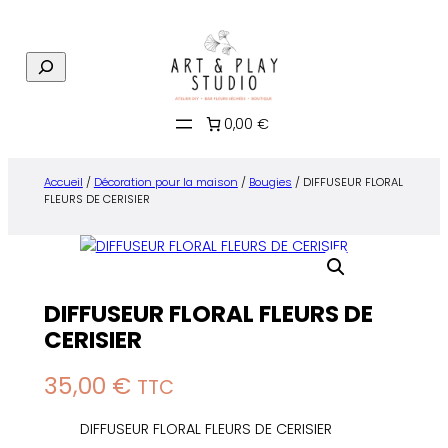
Aller
au
R
contenu
e
c
0,00 €
h
e
r
Accueil
/
Décoration pour la maison
/
Bougies
/ DIFFUSEUR FLORAL
c
FLEURS DE CERISIER
h
e
DIFFUSEUR FLORAL FLEURS DE
CERISIER
35,00
€
TTC
DIFFUSEUR FLORAL FLEURS DE CERISIER