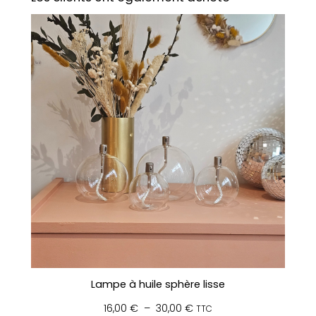
Lampe à huile sphère lisse
Plage
16,00
€
–
30,00
€
TTC