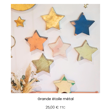
de
prix :
16,00 €
à
30,00 €
Grande étoile métal
25,00
€
TTC