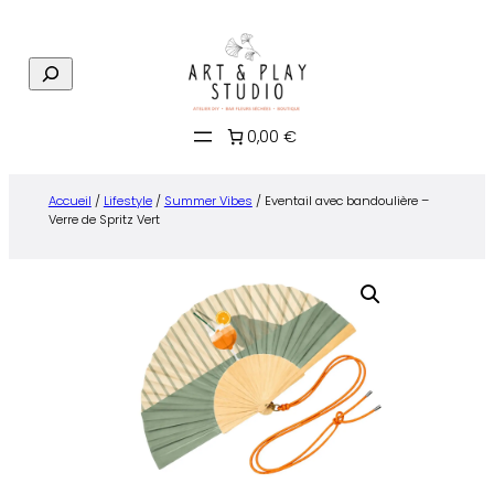
Aller
au
R
contenu
e
c
0,00 €
h
e
r
Accueil
/
Lifestyle
/
Summer Vibes
/ Eventail avec bandoulière –
c
Verre de Spritz Vert
h
e