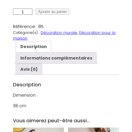
q
Ajouter au panier
u
a
Référence :
85
n
Catégorie(s) :
Décoration murale
, 
Décoration pour la
t
maison
i
Description
t
é
Informations complémentaires
d
Avis (0)
e
G
r
Description
a
Dimension :
n
d
38 cm
e
L
Vous aimerez peut-être aussi…
u
n