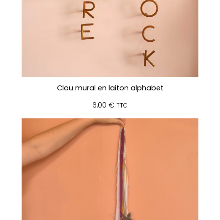
Clou mural en laiton alphabet
6,00
€
TTC