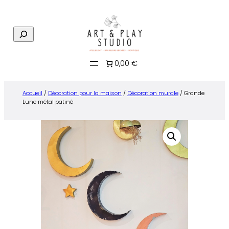
Aller
au
R
contenu
e
c
0,00 €
h
e
r
Accueil
/
Décoration pour la maison
/
Décoration murale
/ Grande
c
Lune métal patiné
h
e