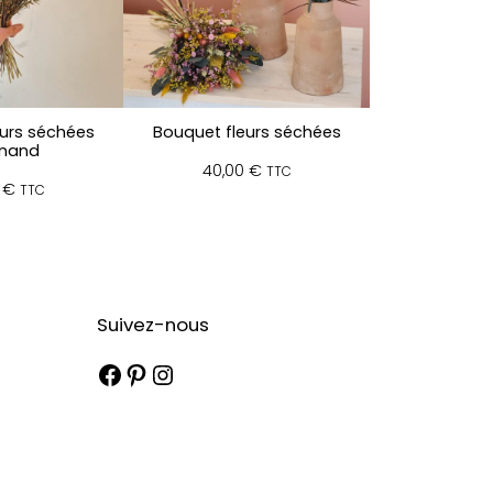
urs séchées
Bouquet fleurs séchées
inand
40,00
€
TTC
0
€
TTC
Suivez-nous
Facebook
Pinterest
Instagram