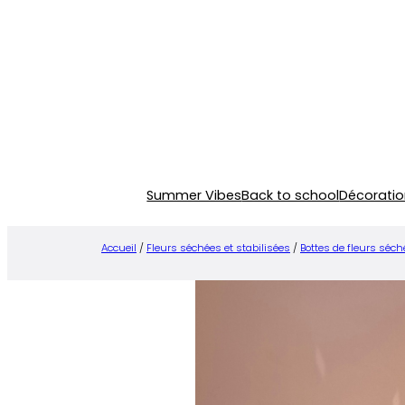
Aller
au
contenu
Summer Vibes
Back to school
Décoratio
Accueil
/
Fleurs séchées et stabilisées
/
Bottes de fleurs séc