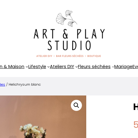
n & Maison
Lifestyle
Ateliers DIY
Fleurs séchées
Mariage
Ev
hées
/ Helichrysum blanc