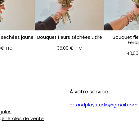
 séchées jaune
Bouquet fleurs séchées Elzire
Bouquet fle
Ferd
0
€
35,00
€
TTC
TTC
40,0
À votre service
artandplaystudio@gmail.com
gales
générales de vente