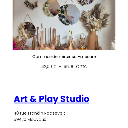
Commande miroir sur-mesure
Plage
42,00
€
–
55,00
€
TTC
de
prix :
42,00 €
à
Art & Play Studio
55,00 €
48 rue Franklin Roosevelt
59420 Mouvaux