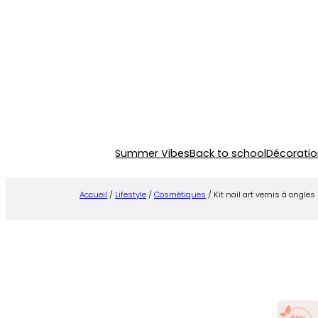
Aller
au
contenu
Summer Vibes
Back to school
Décoratio
Accueil
/
Lifestyle
/
Cosmétiques
/ Kit nail art vernis à ongles 