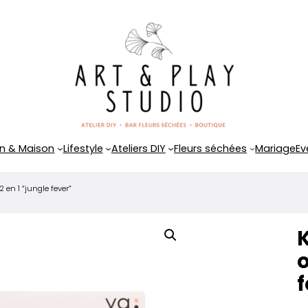
n & Maison
Lifestyle
Ateliers DIY
Fleurs séchées
Mariage
Ev
2 en 1 “jungle fever”
K
o
f