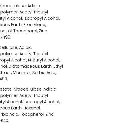
r
itrocellulose, Adipic
t
polymer, Acetyl Tributyl
v
yl Alcohol, Isopropyl Alcohol,
e
ous Earth, Etocrylene,
r
nitol, Tocopherol, Zinc
n
 77499.
i
s
ellulose, Adipic
à
polymer, Acetyl Tributyl
o
opyl Alcohol, N-Butyl Alcohol,
n
ohol, Diatomaceous Earth, Ethyl
g
act, Mannitol, Sorbic Acid,
l
7499.
e
s
ate, Nitrocellulose, Adipic
2
polymer, Acetyl Tributyl
e
yl Alcohol, Isopropyl Alcohol,
n
eous Earth, Hexanal,
1
bic Acid, Tocopherol, Zinc
"
19140.
j