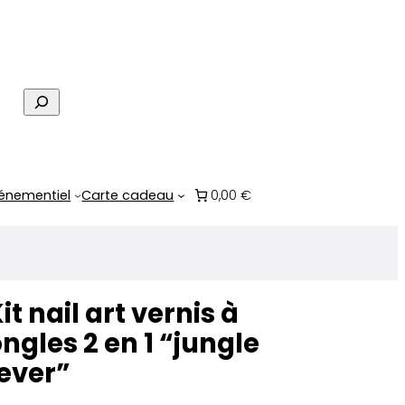
R
e
c
h
e
énementiel
Carte cadeau
0,00 €
r
c
h
e
it nail art vernis à
ngles 2 en 1 “jungle
ever”