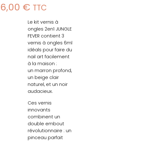
26,00
€
TTC
Le kit vernis à
ongles 2en1 JUNGLE
FEVER contient 3
vernis à ongles 6ml
idéals pour faire du
nail art facilement
à la maison :
un marron profond,
un beige clair
naturel, et un noir
audacieux.
Ces vernis
innovants
combinent un
double embout
révolutionnaire : un
pinceau parfait