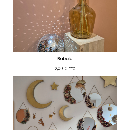
Babala
2,00
€
TTC