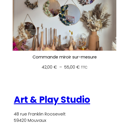
Commande miroir sur-mesure
Plage
42,00
€
–
55,00
€
TTC
de
prix :
42,00 €
à
Art & Play Studio
55,00 €
48 rue Franklin Roosevelt
59420 Mouvaux