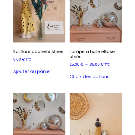
Soliflore bouteille striée
Lampe à huile ellipse
striée
8,00
€
TTC
Plage
25,00
€
–
35,00
€
TTC
de
Ajouter au panier
Ce
prix :
Choix des options
produit
25,00 €
a
à
plusieurs
35,00 €
variations.
Les
options
peuvent
être
choisies