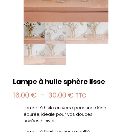
Lampe à huile sphère lisse
P
16,00
€
–
30,00
€
TTC
l
Lampe à huile en verre pour une déco
a
épurée, idéale pour vos douces
soirées d’hiver.
g
Lampe à l’huile en verre soufflé.