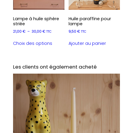
sur
la
page
Lampe à huile sphère
Huile paraffine pour
du
striée
lampe
produit
Plage
21,00
€
–
30,00
€
9,50
€
TTC
TTC
de
Ce
prix :
Choix des options
Ajouter au panier
produit
21,00 €
a
à
plusieurs
30,00 €
variations.
Les clients ont également acheté
Les
options
peuvent
être
choisies
sur
la
page
du
produit