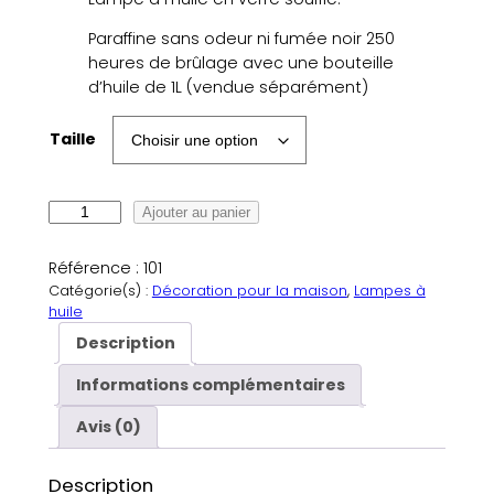
e
Paraffine sans odeur ni fumée noir 250
d
heures de brûlage avec une bouteille
e
d’huile de 1L (vendue séparément)
p
Taille
r
i
q
Ajouter au panier
u
x
a
Référence :
101
n
Catégorie(s) :
Décoration pour la maison
, 
Lampes à
t
huile
:
i
Description
1
t
é
Informations complémentaires
6
d
Avis (0)
e
,
L
0
a
Description