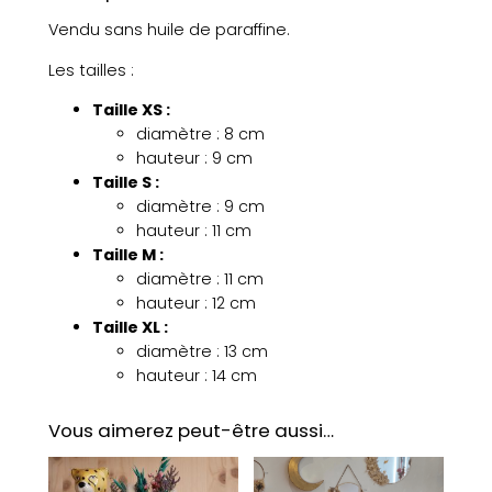
m
0
Vendu sans huile de paraffine.
p
e
Les tailles :
à
€
h
Taille XS :
u
à
diamètre : 8 cm
i
hauteur : 9 cm
3
l
Taille S :
e
diamètre : 9 cm
0
s
hauteur : 11 cm
,
p
Taille M :
h
diamètre : 11 cm
0
è
hauteur : 12 cm
r
0
Taille XL :
e
diamètre : 13 cm
l
hauteur : 14 cm
i
€
s
Vous aimerez peut-être aussi…
s
e