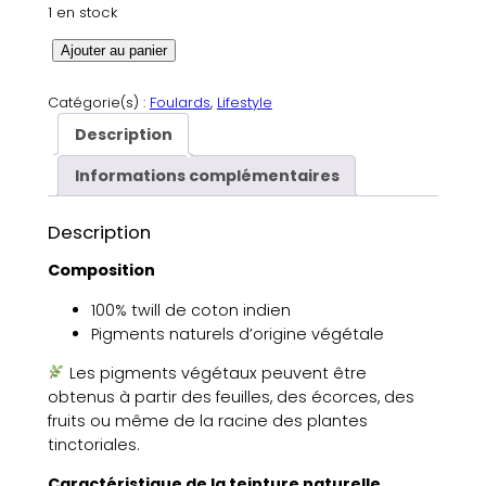
1 en stock
q
Ajouter au panier
u
a
Catégorie(s) :
Foulards
, 
Lifestyle
n
Description
t
i
Informations complémentaires
t
é
Description
d
e
Composition
P
100% twill de coton indien
e
Pigments naturels d’origine végétale
t
i
Les pigments végétaux peuvent être
t
obtenus à partir des feuilles, des écorces, des
f
fruits ou même de la racine des plantes
o
tinctoriales.
u
l
Caractéristique de la teinture naturelle