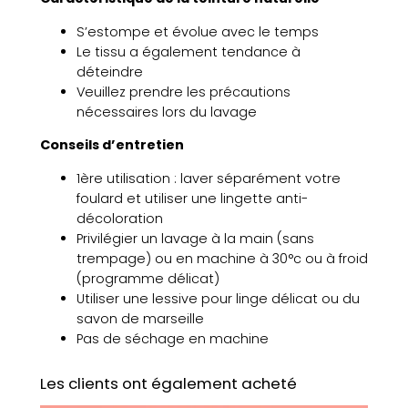
a
S’estompe et évolue avec le temps
r
Le tissu a également tendance à
d
déteindre
N
Veuillez prendre les précautions
°
nécessaires lors du lavage
1
1
Conseils d’entretien
5
V
1ère utilisation : laver séparément votre
e
foulard et utiliser une lingette anti-
r
décoloration
t
Privilégier un lavage à la main (sans
trempage) ou en machine à 30°c ou à froid
(programme délicat)
Utiliser une lessive pour linge délicat ou du
savon de marseille
Pas de séchage en machine
Les clients ont également acheté