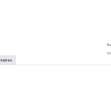
Ru
Ca
taires