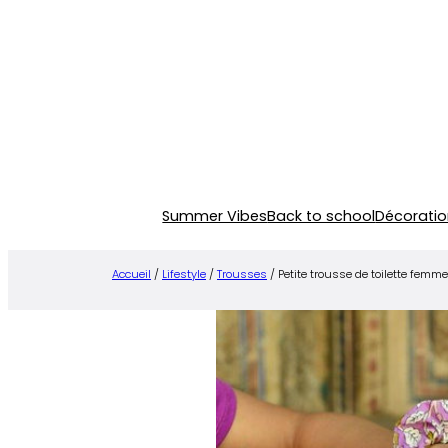
Aller
au
contenu
Summer Vibes
Back to school
Décoratio
Accueil
/
Lifestyle
/
Trousses
/ Petite trousse de toilette femm