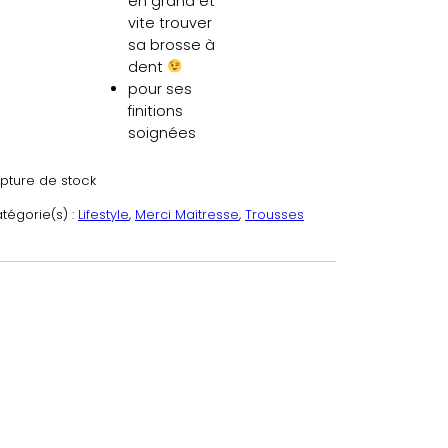
en grand et
vite trouver
sa brosse à
dent
pour ses
finitions
soignées
pture de stock
tégorie(s) :
Lifestyle
, 
Merci Maitresse
, 
Trousses