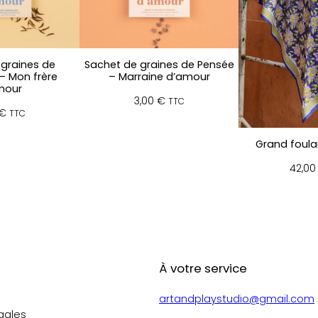
graines de
Sachet de graines de Pensée
– Mon frère
– Marraine d’amour
mour
3,00
€
TTC
€
TTC
Grand foular
42,0
À votre service
artandplaystudio@gmail.com
gales