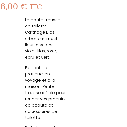
36,00
€
TTC
La petite trousse
de toilette
Carthage Lilas
arbore un motif
fleuri aux tons
violet lilas, rose,
écru et vert.
Elégante et
pratique, en
voyage et à la
maison. Petite
trousse idéale pour
ranger vos produits
de beauté et
accessoires de
toilette.