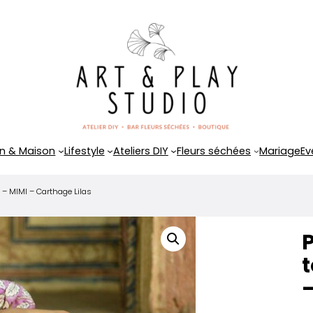
n & Maison
Lifestyle
Ateliers DIY
Fleurs séchées
Mariage
Ev
e – MIMI – Carthage Lilas
P
t
–