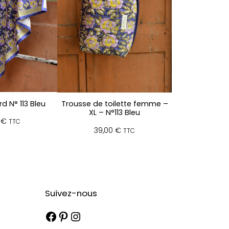
d N° 113 Bleu
Trousse de toilette femme –
XL – N°113 Bleu
0
€
TTC
39,00
€
TTC
Suivez-nous
Facebook
Pinterest
Instagram