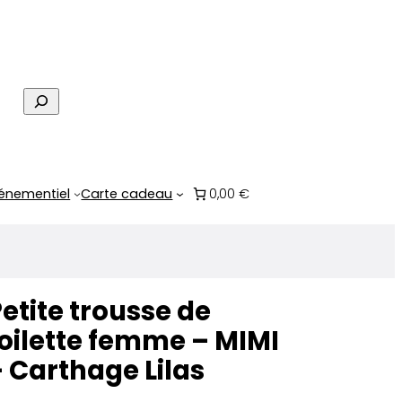
R
e
c
h
e
énementiel
Carte cadeau
0,00 €
r
c
h
e
etite trousse de
oilette femme – MIMI
 Carthage Lilas