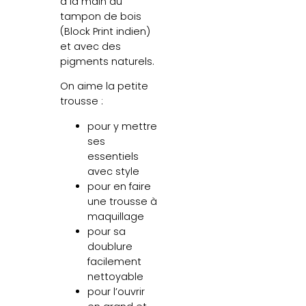
à la main au
tampon de bois
(Block Print indien)
et avec des
pigments naturels.
On aime la petite
trousse :
pour y mettre
ses
essentiels
avec style
pour en faire
une trousse à
maquillage
pour sa
doublure
facilement
nettoyable
pour l’ouvrir