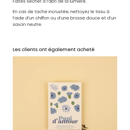
Faites sécher à l’abri de la lumière.
n
s
En cas de tache incrustée, nettoyez le tissu à
/
l’aide d’un chiffon ou d’une brosse douce et d’un
f
savon neutre.
o
n
d
b
Les clients ont également acheté
e
i
g
e