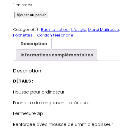
1 en stock
q
Ajouter au panier
u
a
Catégorie(s) :
Back to school
, 
Lifestyle
, 
Merci Maitresse
, 
n
Pochettes – Cordon téléphone
t
Description
i
t
Informations complémentaires
é
d
Description
e
P
DÉTAILS :
o
Housse pour ordinateur
c
h
Pochette de rangement extérieure
e
t
Fermeture zip
t
Renforcée avec mousse de 5mm d’épaisseur
e
o