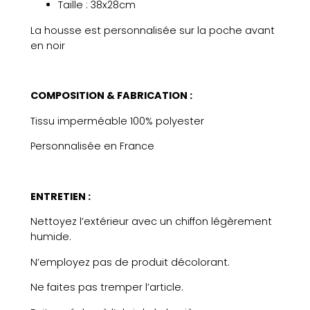
Taille : 38x28cm
r
d
La housse est personnalisée sur la poche avant
i
en noir
n
a
t
COMPOSITION & FABRICATION :
e
u
Tissu imperméable 100% polyester
r
Personnalisée en France
c
o
e
ENTRETIEN :
u
r
Nettoyez l’extérieur avec un chiffon légèrement
s
humide.
m
a
N’employez pas de produit décolorant.
r
Ne faites pas tremper l’article.
r
o