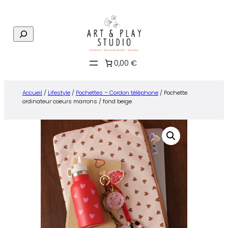
Aller
au
R
contenu
e
c
0,00 €
h
e
r
Accueil
/
Lifestyle
/
Pochettes – Cordon téléphone
/ Pochette
c
ordinateur coeurs marrons / fond beige
h
e