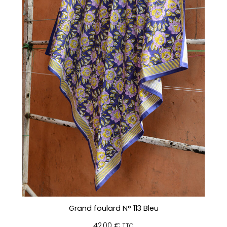
Grand foulard N° 113 Bleu
42,00
€
TTC