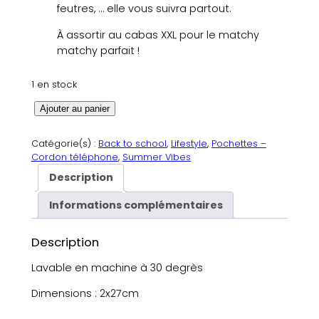
feutres, … elle vous suivra partout.
À assortir au cabas XXL pour le matchy
matchy parfait !
1 en stock
q
Ajouter au panier
u
a
Catégorie(s) :
Back to school
, 
Lifestyle
, 
Pochettes –
n
Cordon téléphone
, 
Summer Vibes
t
Description
i
t
Informations complémentaires
é
d
Description
e
P
Lavable en machine à 30 degrès
o
Dimensions : 2x27cm
c
h