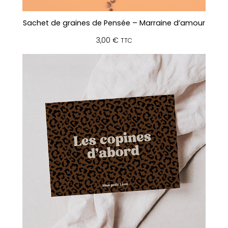
"
A
Sachet de graines de Pensée – Marraine d’amour
m
o
3,00
€
TTC
u
r
t
o
u
j
o
u
r
s
"