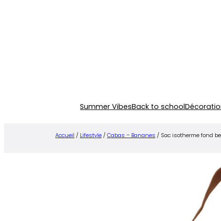
Aller
au
contenu
Summer Vibes
Back to school
Décoratio
Accueil
/
Lifestyle
/
Cabas – Bananes
/ Sac isotherme fond be