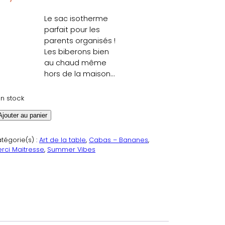
Le sac isotherme
parfait pour les
parents organisés !
Les biberons bien
au chaud même
hors de la maison…
en stock
Ajouter au panier
tégorie(s) :
Art de la table
, 
Cabas – Bananes
, 
rci Maitresse
, 
Summer Vibes