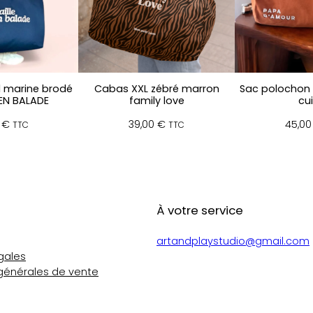
 marine brodé
Cabas XXL zébré marron
Sac polochon
EN BALADE
family love
cui
0
€
39,00
€
45,0
TTC
TTC
À votre service
artandplaystudio@gmail.com
gales
générales de vente