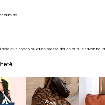
/
r
a
ent humide.
y
u
r
e
s
m
 l’aide d’un chiffon ou d’une brosse douce et d’un savon neutr
a
r
r
cheté
o
n