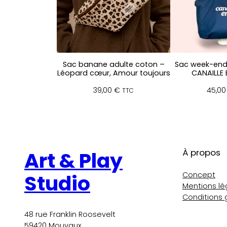
Sac banane adulte coton –
Sac week-end
Léopard cœur, Amour toujours
CANAILLE 
39,00
€
45,0
TTC
À propos
Art & Play
Concept
Studio
Mentions lé
Conditions 
48 rue Franklin Roosevelt
59420 Mouvaux