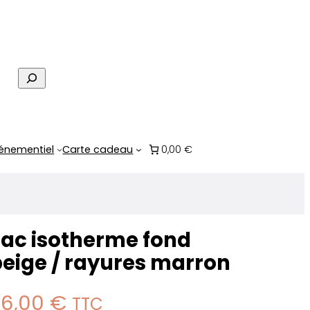
R
e
c
h
e
énementiel
Carte cadeau
0,00 €
r
c
h
e
Sac isotherme fond
eige / rayures marron
36,00
€
TTC