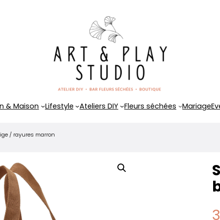
n & Maison
Lifestyle
Ateliers DIY
Fleurs séchées
Mariage
Ev
ige / rayures marron
b