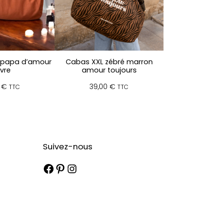
 papa d’amour
Cabas XXL zébré marron
vre
amour toujours
0
€
39,00
€
TTC
TTC
Suivez-nous
Facebook
Pinterest
Instagram