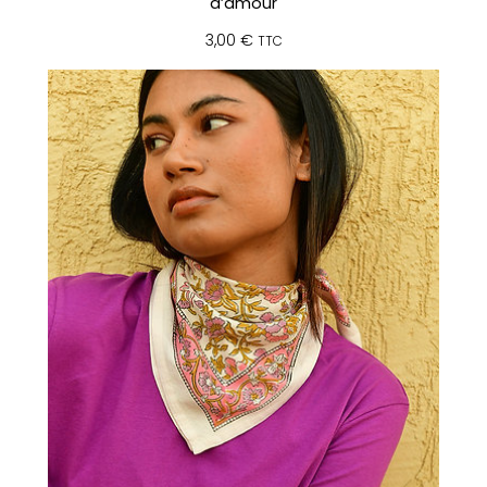
d’amour
3,00
€
TTC