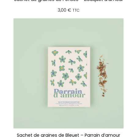
3,00
€
TTC
Sachet de graines de Bleuet – Parrain d’amour