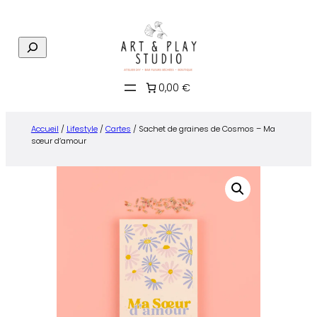
Aller
au
R
contenu
e
c
0,00 €
h
e
r
Accueil
/
Lifestyle
/
Cartes
/ Sachet de graines de Cosmos – Ma
c
sœur d’amour
h
e