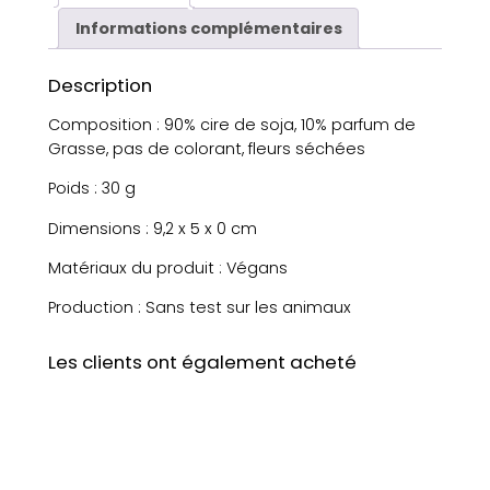
i
Informations complémentaires
t
é
Description
d
e
Composition : 90% cire de soja, 10% parfum de
S
Grasse, pas de colorant, fleurs séchées
u
Poids : 30 g
s
p
Dimensions : 9,2 x 5 x 0 cm
e
n
Matériaux du produit : Végans
s
Production : Sans test sur les animaux
i
o
n
Les clients ont également acheté
d
e
c
i
r