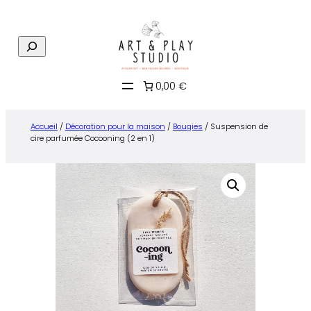
Aller
au
R
contenu
e
c
0,00 €
h
e
r
Accueil
/
Décoration pour la maison
/
Bougies
/ Suspension de
c
cire parfumée Cocooning (2 en 1)
h
e