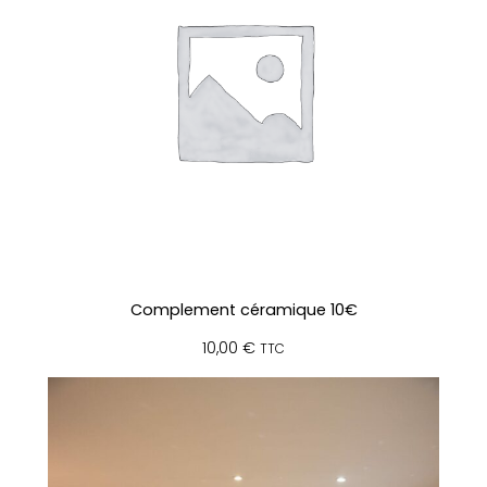
e
n
1
)
Complement céramique 10€
10,00
€
TTC