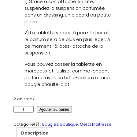
1) Grâce à son attache en jute,
suspendez la suspension parfumée
dans un dressing, un placard ou petite
pièce.
2) La tablette va peu à peu sécher et
le parfum sera de plus en plus léger. À
ce moment-là, ôtez l’attache de la
suspension.
Vous pouvez casser la tablette en
morceaux et l’utiliser comme fondant
parfumé avec un brûle-parfum et une
bougie chauffe-plat.
2 en stock
q
Ajouter au panier
u
a
Catégorie(s) :
Bougies
, 
Boutique
, 
Merci Maitresse
n
Description
t