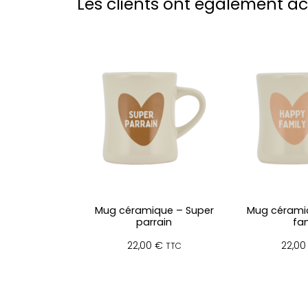
Les clients ont également a
Mug céramique – Super
Mug cérami
parrain
fam
22,00
€
22,0
TTC