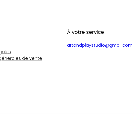
À votre service
artandplaystudio@gmail.com
gales
générales de vente