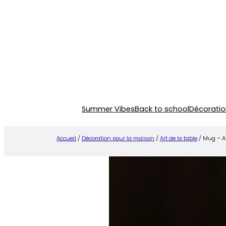
Aller
au
contenu
Summer Vibes
Back to school
Décoratio
Accueil
/
Décoration pour la maison
/
Art de la table
/ Mug – A