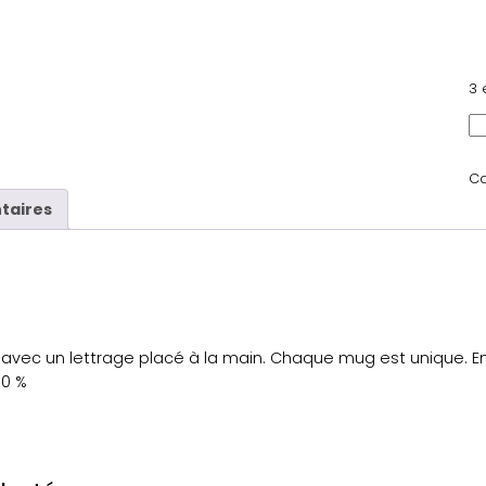
3 
q
u
a
Ca
n
taires
t
i
t
é
d
e
avec un lettrage placé à la main. Chaque mug est unique. En 
M
10 %
u
g
–
A
m