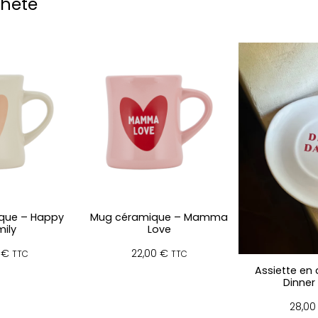
cheté
o
r
e
A
m
o
r
e
que – Happy
Mug céramique – Mamma
ily
Love
0
€
22,00
€
TTC
TTC
Assiette en
Dinner 
28,0