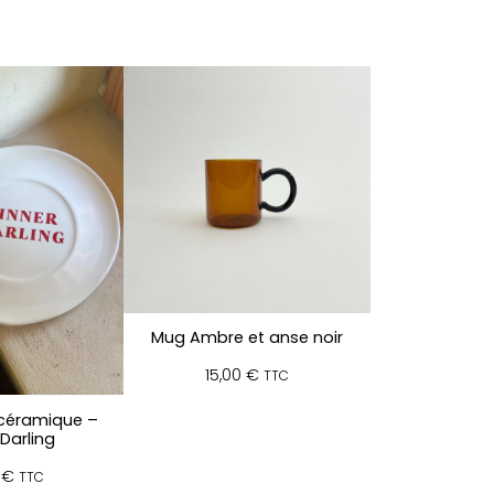
Mug Ambre et anse noir
15,00
€
TTC
 céramique –
Darling
0
€
TTC