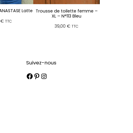
ANASTASE Latte
Trousse de toilette femme –
XL – N°113 Bleu
0
€
TTC
39,00
€
TTC
Suivez-nous
Facebook
Pinterest
Instagram