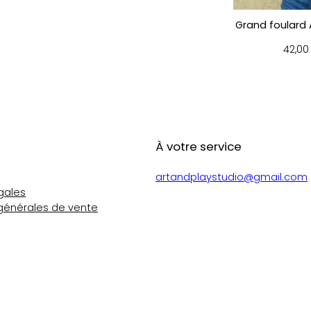
Grand foulard 
42,0
À votre service
artandplaystudio@gmail.com
gales
générales de vente