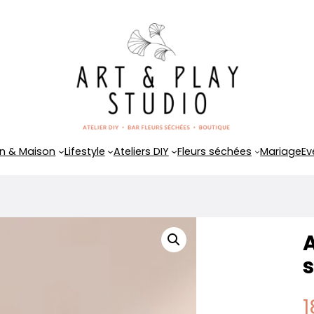
n & Maison
Lifestyle
Ateliers DIY
Fleurs séchées
Mariage
Ev
s
1