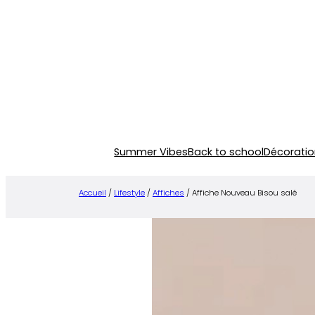
Aller
au
contenu
Summer Vibes
Back to school
Décoratio
Accueil
/
Lifestyle
/
Affiches
/ Affiche Nouveau Bisou salé