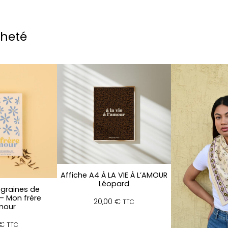
cheté
Affiche A4 À LA VIE À L’AMOUR
Léopard
graines de
– Mon frère
20,00
€
TTC
mour
€
TTC