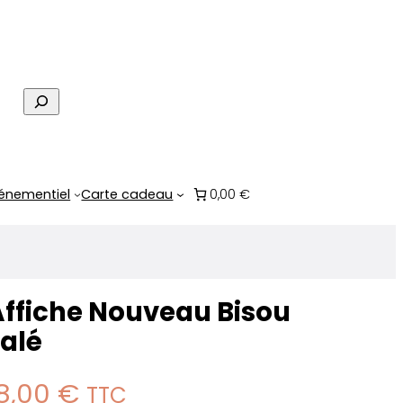
R
e
c
h
e
énementiel
Carte cadeau
0,00 €
r
c
h
e
Affiche Nouveau Bisou
alé
8,00
€
TTC