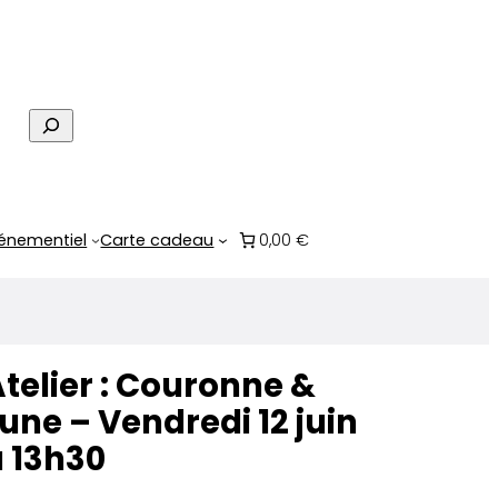
R
e
c
h
e
énementiel
Carte cadeau
0,00 €
r
c
h
e
telier : Couronne &
une – Vendredi 12 juin
 13h30