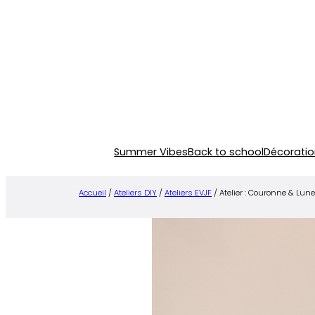
Aller
au
contenu
Summer Vibes
Back to school
Décoratio
Accueil
/
Ateliers DIY
/
Ateliers EVJF
/ Atelier : Couronne & Lune