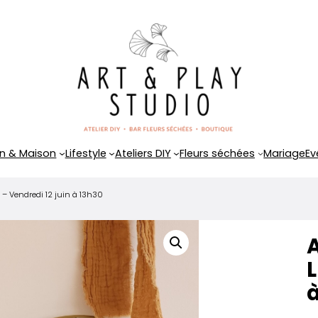
n & Maison
Lifestyle
Ateliers DIY
Fleurs séchées
Mariage
Ev
 – Vendredi 12 juin à 13h30
A
L
à