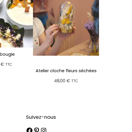
 bougie
0
€
TTC
Atelier cloche fleurs séchées
48,00
€
TTC
Suivez-nous
Facebook
Pinterest
Instagram