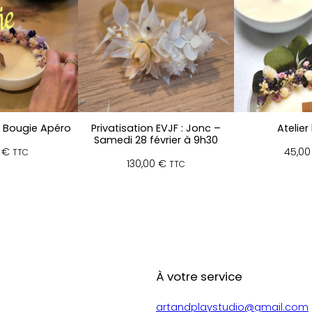
l Bougie Apéro
Privatisation EVJF : Jonc –
Atelier
Samedi 28 février à 9h30
0
€
45,0
TTC
130,00
€
TTC
À votre service
artandplaystudio@gmail.com