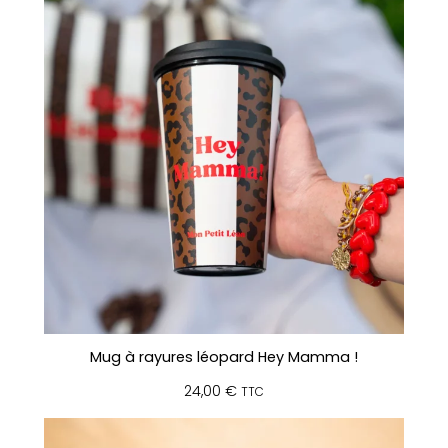
r
b
e
t
d
'
é
t
é
Mug à rayures léopard Hey Mamma !
24,00
€
TTC