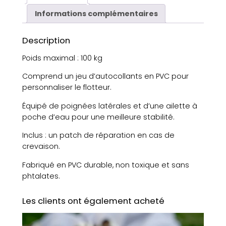
i
Informations complémentaires
t
é
Description
d
e
Poids maximal : 100 kg
B
Comprend un jeu d’autocollants en PVC pour
o
personnaliser le flotteur.
u
é
Équipé de poignées latérales et d’une ailette à
e
poche d’eau pour une meilleure stabilité.
s
u
Inclus : un patch de réparation en cas de
r
crevaison.
f
Fabriqué en PVC durable, non toxique et sans
r
phtalates.
o
s
e
Les clients ont également acheté
s
o