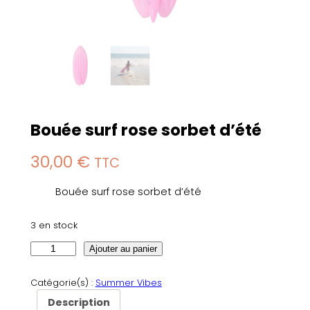
Bouée surf rose sorbet d’été
30,00
€
TTC
Bouée surf rose sorbet d’été
3 en stock
q
Ajouter au panier
u
a
Catégorie(s) :
Summer Vibes
n
Description
t