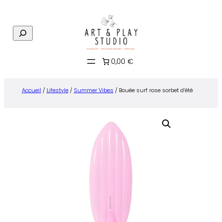
Aller
au
R
contenu
e
c
0,00 €
h
e
r
Accueil
/
Lifestyle
/
Summer Vibes
/ Bouée surf rose sorbet d’été
c
h
e