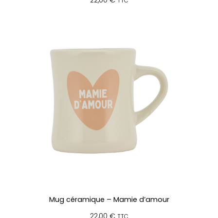
TTC
Mug céramique – Mamie d’amour
22,00
€
TTC