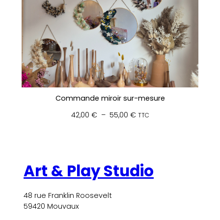
Commande miroir sur-mesure
Plage
42,00
€
–
55,00
€
TTC
de
prix :
42,00 €
à
Art & Play Studio
55,00 €
48 rue Franklin Roosevelt
59420 Mouvaux