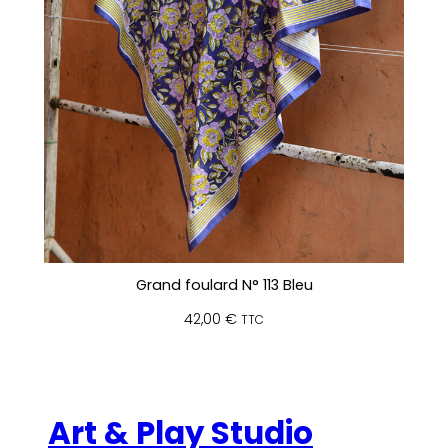
Grand foulard N° 113 Bleu
42,00
€
TTC
Art & Play Studio