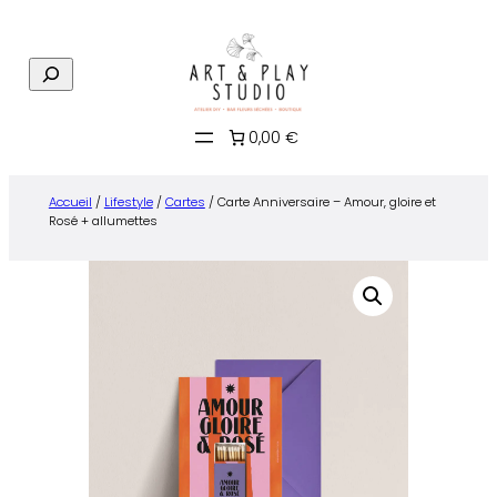
Aller
au
R
contenu
e
c
0,00 €
h
e
r
Accueil
/
Lifestyle
/
Cartes
/ Carte Anniversaire – Amour, gloire et
c
Rosé + allumettes
h
e