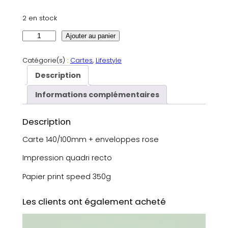
2 en stock
q
Ajouter au panier
u
a
Catégorie(s) :
Cartes
, 
Lifestyle
n
Description
t
i
Informations complémentaires
t
é
Description
d
e
Carte 140/100mm + enveloppes rose
C
Impression quadri recto
a
r
Papier print speed 350g
t
e
Les clients ont également acheté
A
n
n