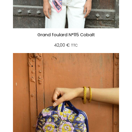
Grand foulard N°115 Cobalt
42,00
€
TTC