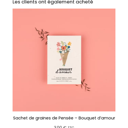
Les clients ont également acheté
–
I
l
o
v
e
t
o
L
o
v
e
Sachet de graines de Pensée – Bouquet d’amour
3,00
€
TTC