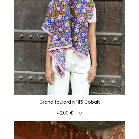
Grand foulard N°115 Cobalt
42,00
€
TTC