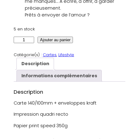
me manques… À écrire, à offrir, à garder
précieusement.
Prêts à envoyer de l’amour ?
5 en stock
q
Ajouter au panier
u
a
Catégorie(s) :
Cartes
, 
Lifestyle
n
Description
t
i
Informations complémentaires
t
é
Description
d
e
Carte 140/100mm + enveloppes kraft
C
Impression quadri recto
a
r
Papier print speed 350g
t
e