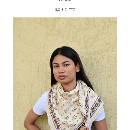
3,00
€
TTC