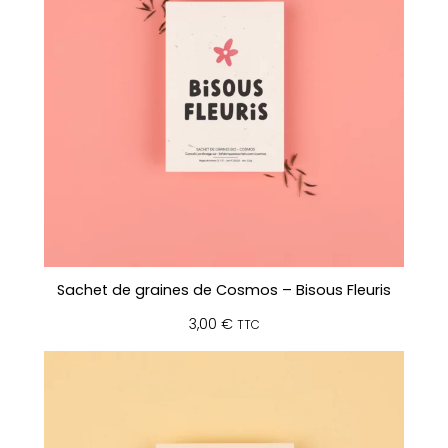
x
A
n
n
i
v
e
r
s
a
i
r
e
Sachet de graines de Cosmos – Bisous Fleuris
3,00
€
TTC