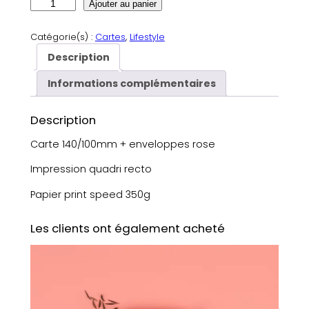
q
Ajouter au panier
u
a
Catégorie(s) :
Cartes
, 
Lifestyle
n
Description
t
i
Informations complémentaires
t
é
Description
d
e
Carte 140/100mm + enveloppes rose
C
Impression quadri recto
a
r
Papier print speed 350g
t
e
Les clients ont également acheté
–
J
o
y
e
u