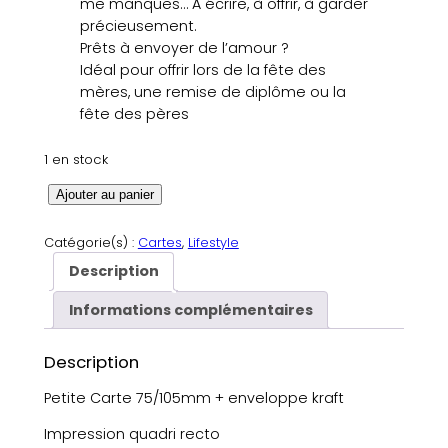
me manques… À écrire, à offrir, à garder
précieusement.
Prêts à envoyer de l’amour ?
Idéal pour offrir lors de la fête des
mères, une remise de diplôme ou la
fête des pères
1 en stock
q
Ajouter au panier
u
a
Catégorie(s) :
Cartes
, 
Lifestyle
n
Description
t
i
Informations complémentaires
t
é
Description
d
e
Petite Carte 75/105mm + enveloppe kraft
C
Impression quadri recto
a