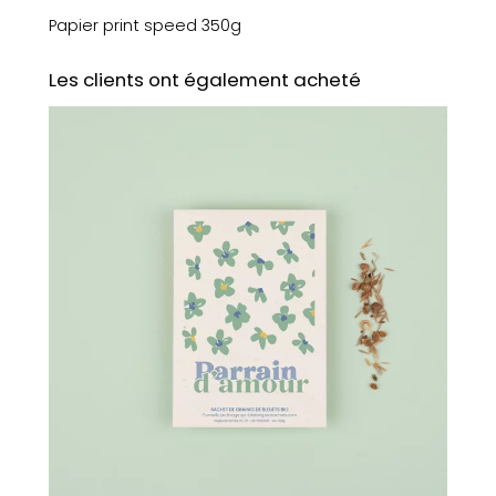
r
Papier print speed 350g
t
e
Les clients ont également acheté
–
M
o
t
s
d
'
a
m
o
u
r