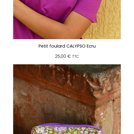
Petit foulard CALYPSO Ecru
25,00
€
TTC