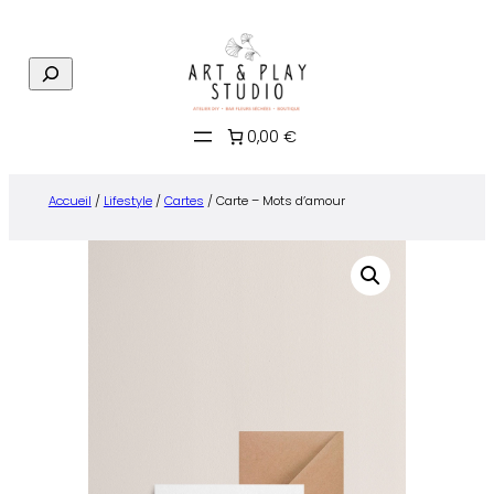
Aller
au
R
contenu
e
c
0,00 €
h
e
r
Accueil
/
Lifestyle
/
Cartes
/ Carte – Mots d’amour
c
h
e