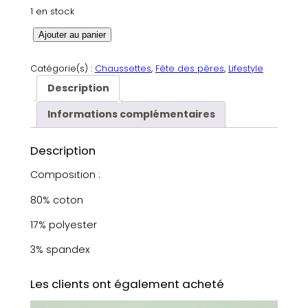
1 en stock
q
Ajouter au panier
u
a
Catégorie(s) :
Chaussettes
, 
Fête des pères
, 
Lifestyle
n
Description
t
i
Informations complémentaires
t
é
Description
d
e
Composition :
C
80% coton
h
a
17% polyester
u
s
3% spandex
s
e
Les clients ont également acheté
t
t