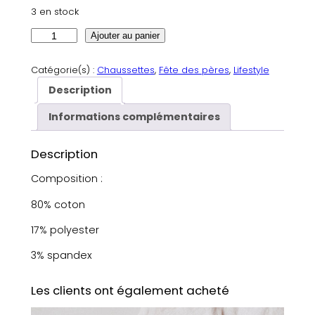
3 en stock
q
Ajouter au panier
u
a
Catégorie(s) :
Chaussettes
, 
Fête des pères
, 
Lifestyle
n
Description
t
i
Informations complémentaires
t
é
Description
d
e
Composition :
C
80% coton
h
a
17% polyester
u
s
3% spandex
s
e
Les clients ont également acheté
t
t