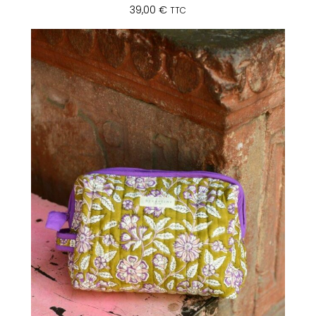
39,00
€
TTC