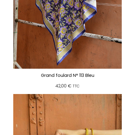
Grand foulard N° 113 Bleu
42,00
€
TTC