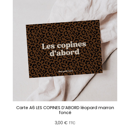
e
H
o
m
m
e
F
L
E
M
M
A
R
D
–
V
Carte A6 LES COPINES D’ABORD léopard marron
e
foncé
r
t
3,00
€
TTC