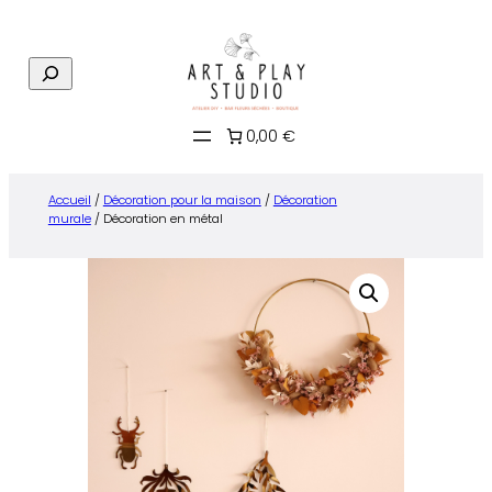
Aller
au
R
contenu
e
c
0,00 €
h
e
r
Accueil
/
Décoration pour la maison
/
Décoration
c
murale
/ Décoration en métal
h
e