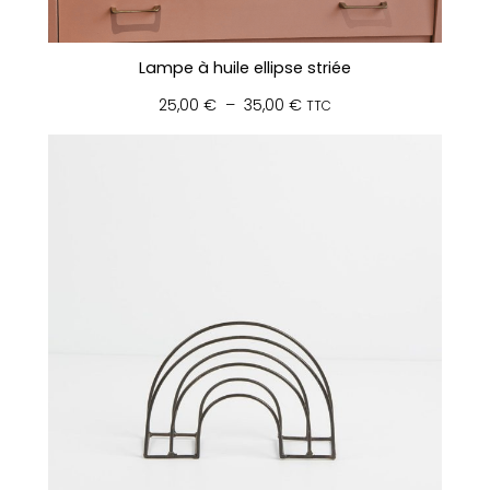
Lampe à huile ellipse striée
Plage
25,00
€
–
35,00
€
TTC
de
prix :
25,00 €
à
35,00 €