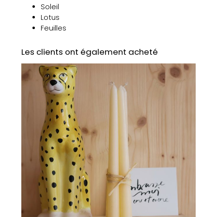
o
Soleil
n
Lotus
e
Feuilles
n
m
Les clients ont également acheté
é
t
a
l