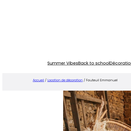
Aller
au
contenu
Summer Vibes
Back to school
Décoratio
Accueil
/
Location de décoration
/ Fauteuil Emmanuel