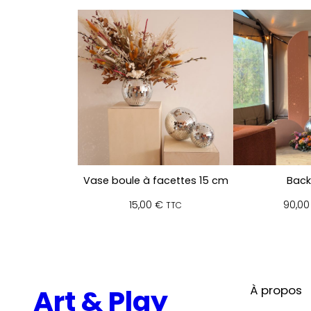
Vase boule à facettes 15 cm
Back
15,00
€
90,0
TTC
À propos
Art & Play