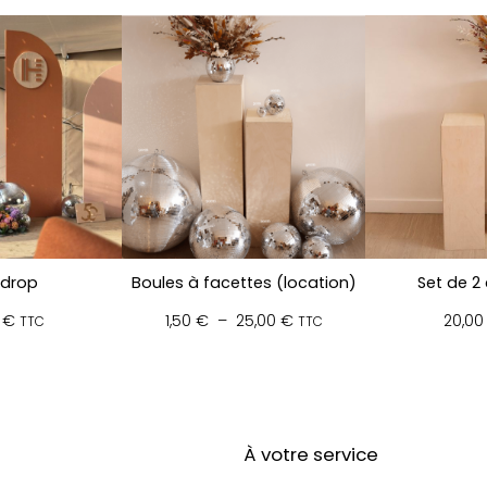
drop
Boules à facettes (location)
Set de 2
Plage
0
€
1,50
€
–
25,00
€
20,0
TTC
TTC
de
prix :
1,50 €
à
25,00 €
À votre service