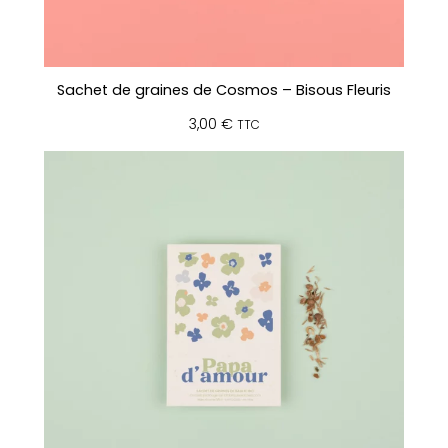
r
o
u
g
Sachet de graines de Cosmos – Bisous Fleuris
e
)
3,00
€
TTC