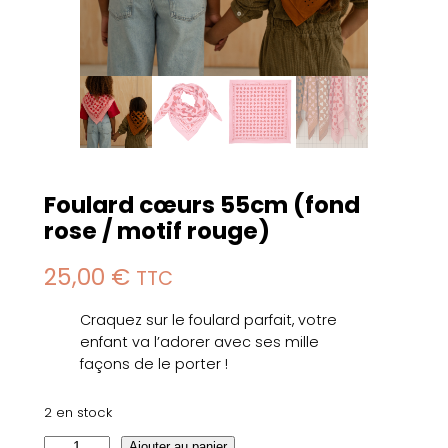
Foulard cœurs 55cm (fond
rose / motif rouge)
25,00
€
TTC
Craquez sur le foulard parfait, votre
enfant va l’adorer avec ses mille
façons de le porter !
2 en stock
q
Ajouter au panier