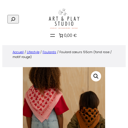
Aller
au
R
contenu
e
c
0,00 €
h
e
r
Accueil
/
Lifestyle
/
Foulards
/ Foulard cœurs 55cm (fond rose /
c
motif rouge)
h
e