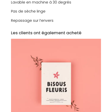
Lavable en machine à 30 degrés
s
5
Pas de sèche linge
5
c
Repassage sur l’envers
m
(
Les clients ont également acheté
f
o
n
d
r
o
s
e
/
m
o
t
i
f