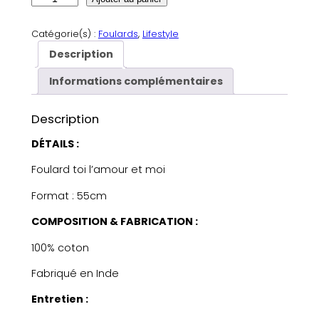
u
a
Catégorie(s) :
Foulards
, 
Lifestyle
n
Description
t
i
Informations complémentaires
t
é
Description
d
e
DÉTAILS :
F
Foulard toi l’amour et moi
o
u
Format : 55cm
l
a
COMPOSITION & FABRICATION :
r
100% coton
d
c
Fabriqué en Inde
œ
u
Entretien :
r