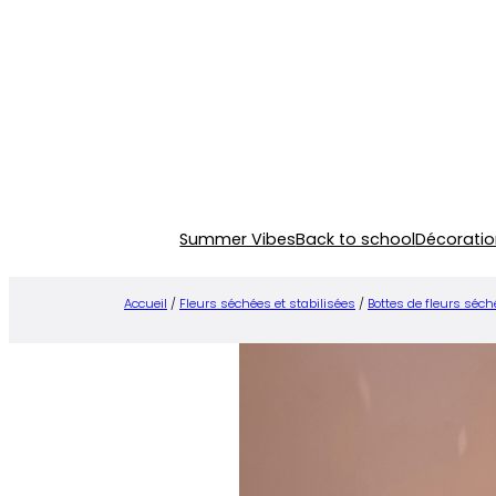
Aller
au
contenu
Summer Vibes
Back to school
Décoratio
Accueil
/
Fleurs séchées et stabilisées
/
Bottes de fleurs séc