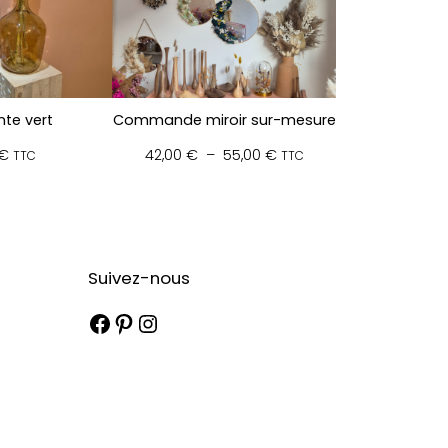
te vert
Commande miroir sur-mesure
Plage
€
42,00
€
–
55,00
€
TTC
TTC
de
prix :
42,00 €
à
55,00 €
Suivez-nous
Facebook
Pinterest
Instagram