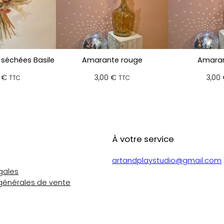
 séchées Basile
Amarante rouge
Amaran
0
€
3,00
€
3,00
TTC
TTC
À votre service
artandplaystudio@gmail.com
gales
générales de vente