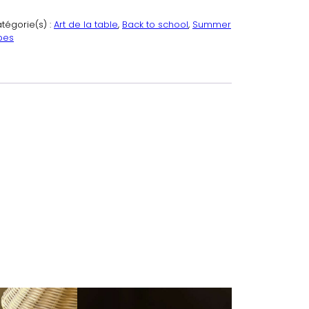
tégorie(s) :
Art de la table
, 
Back to school
, 
Summer
bes