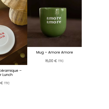
Mug – Amore Amore
15,00
€
TTC
 céramique –
r Lunch
0
€
TTC