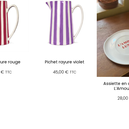
l
é
o
p
a
r
d
H
e
y
yure rouge
Pichet rayure violet
M
a
0
€
45,00
€
TTC
TTC
m
m
Assiette en
L’Amou
a
!
28,0