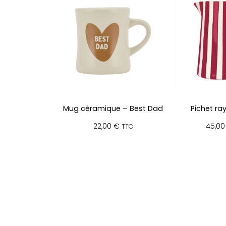
Mug céramique – Best Dad
Pichet ra
22,00
€
45,0
TTC