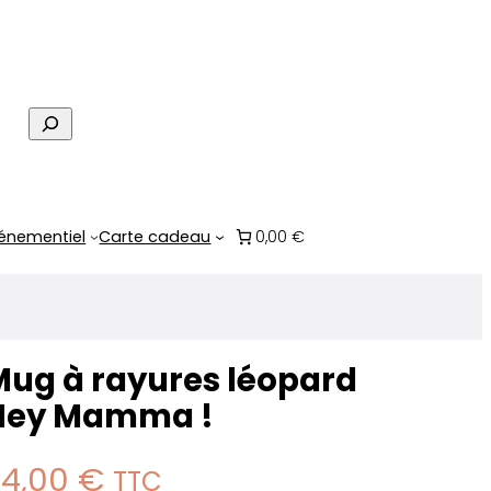
R
e
c
h
e
énementiel
Carte cadeau
0,00 €
r
c
h
e
Mug à rayures léopard
Hey Mamma !
24,00
€
TTC