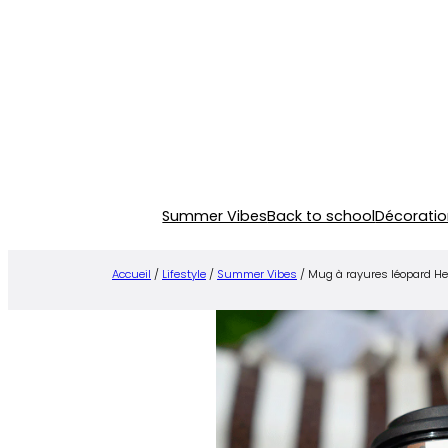
Aller
au
contenu
Summer Vibes
Back to school
Décoratio
Accueil
/
Lifestyle
/
Summer Vibes
/ Mug à rayures léopard 