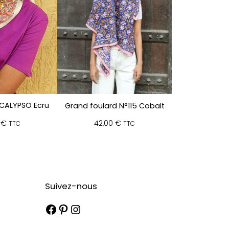
 CALYPSO Ecru
Grand foulard N°115 Cobalt
0
€
42,00
€
TTC
TTC
Suivez-nous
Facebook
Pinterest
Instagram