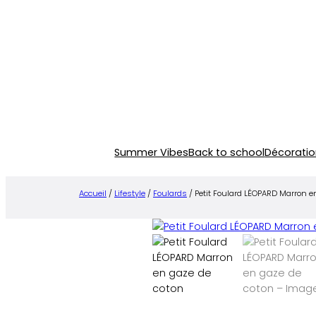
Aller
au
contenu
Summer Vibes
Back to school
Décoratio
Accueil
/
Lifestyle
/
Foulards
/ Petit Foulard LÉOPARD Marron e