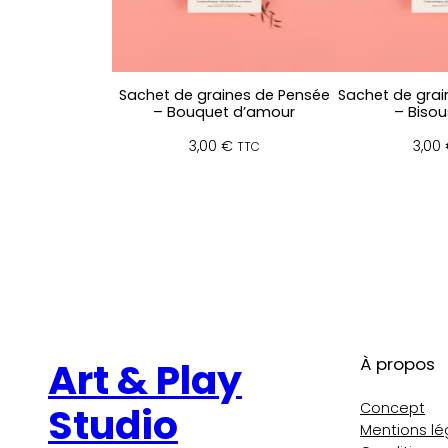
Sachet de graines de Pensée
Sachet de gra
– Bouquet d’amour
– Bisous
3,00
€
3,00
TTC
À propos
Art & Play
Concept
Studio
Mentions lé