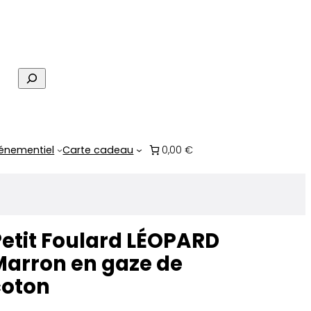
R
e
c
h
e
énementiel
Carte cadeau
0,00 €
r
c
h
e
etit Foulard LÉOPARD
Marron en gaze de
coton