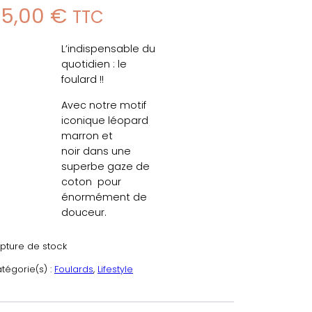
25,00
€
TTC
L’indispensable du
quotidien : le
foulard !!
Avec notre motif
iconique léopard
marron et
noir dans une
superbe gaze de
coton pour
énormément de
douceur.
pture de stock
tégorie(s) :
Foulards
, 
Lifestyle