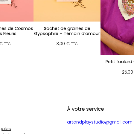
ines de Cosmos
Sachet de graines de
 Fleuris
Gypsophile – Témoin d’amour
€
3,00
€
TTC
TTC
Petit foulard
25,0
À votre service
artandplaystudio@gmail.com
gales