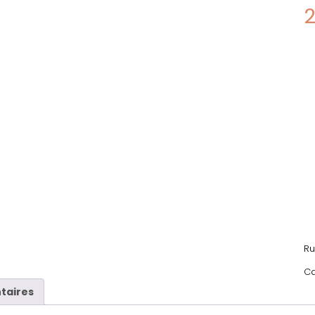
Ru
Ca
taires