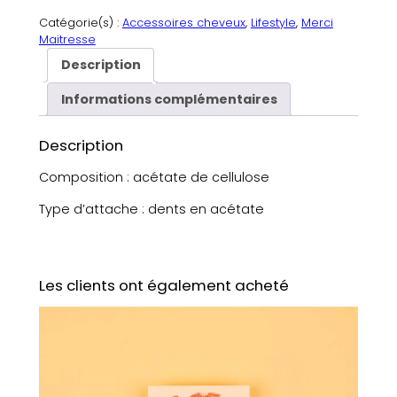
a
Catégorie(s) :
Accessoires cheveux
, 
Lifestyle
, 
Merci
n
Maitresse
t
Description
i
t
Informations complémentaires
é
d
Description
e
P
Composition : acétate de cellulose
e
Type d’attache : dents en acétate
t
i
t
e
Les clients ont également acheté
p
i
n
c
e
à