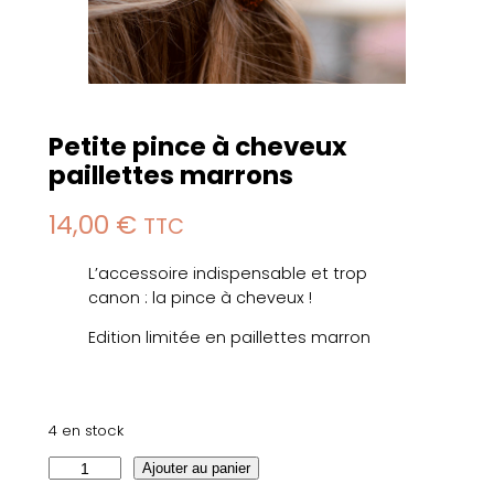
Petite pince à cheveux
paillettes marrons
14,00
€
TTC
L’accessoire indispensable et trop
canon : la pince à cheveux !
Edition limitée en paillettes marron
4 en stock
q
Ajouter au panier
u