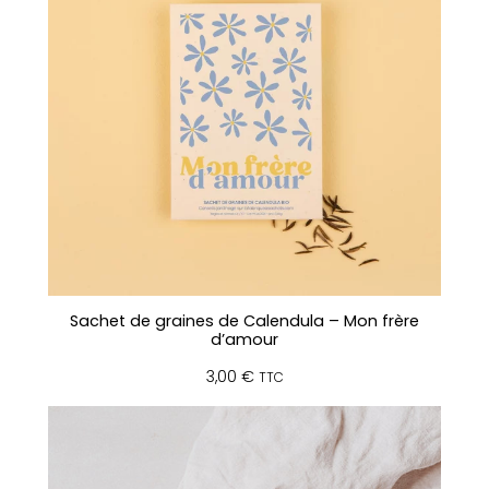
r
o
n
s
Sachet de graines de Calendula – Mon frère
d’amour
3,00
€
TTC