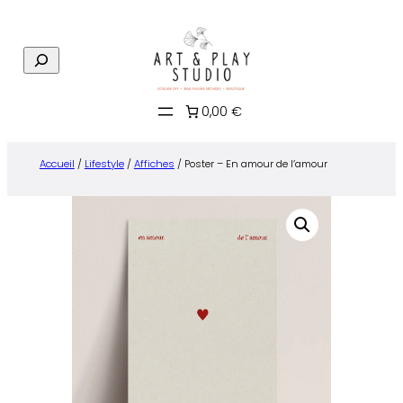
Aller
au
R
contenu
e
c
0,00 €
h
e
r
Accueil
/
Lifestyle
/
Affiches
/ Poster – En amour de l’amour
c
h
e