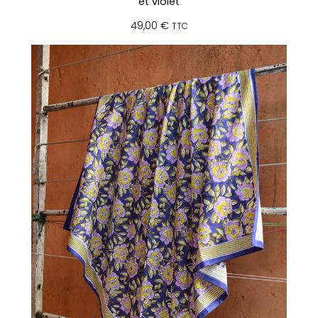
et violet
49,00
€
TTC