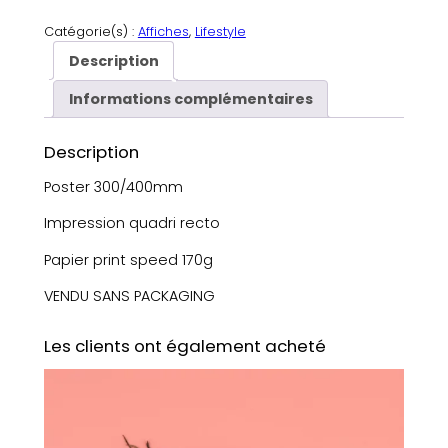
u
a
Catégorie(s) :
Affiches
, 
Lifestyle
n
Description
t
i
Informations complémentaires
t
é
Description
d
e
Poster 300/400mm
P
Impression quadri recto
o
s
Papier print speed 170g
t
e
VENDU SANS PACKAGING
r
–
Les clients ont également acheté
E
n
a
m
o