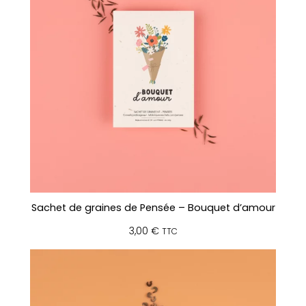
u
r
d
e
l
'
a
m
o
u
r
Sachet de graines de Pensée – Bouquet d’amour
3,00
€
TTC