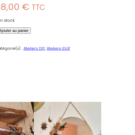
48,00
€
TTC
en stock
Ajouter au panier
tégorie(s) :
Ateliers DIY
, 
Ateliers EVJF