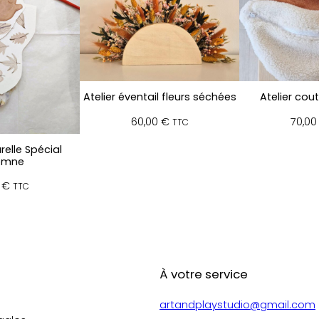
i
s
a
t
i
o
Atelier éventail fleurs séchées
Atelier cou
n
:
60,00
€
70,0
TTC
A
t
relle Spécial
e
omne
l
0
€
TTC
i
e
r
c
l
o
À votre service
c
h
artandplaystudio@gmail.com
e