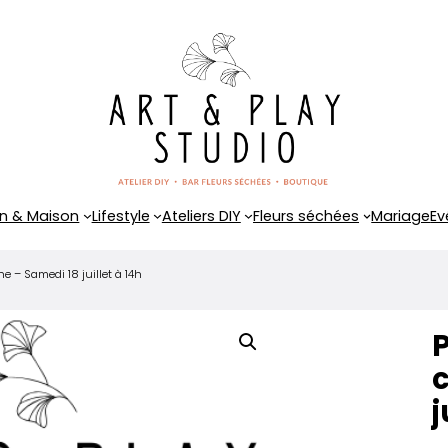
n & Maison
Lifestyle
Ateliers DIY
Fleurs séchées
Mariage
Ev
che – Samedi 18 juillet à 14h
P
c
j