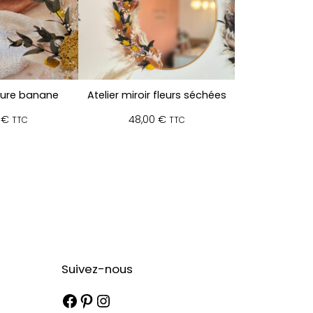
ture banane
Atelier miroir fleurs séchées
0
€
48,00
€
TTC
TTC
Suivez-nous
Facebook
Pinterest
Instagram