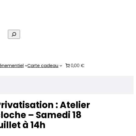
R
e
c
h
e
énementiel
Carte cadeau
0,00 €
r
c
h
e
rivatisation : Atelier
loche – Samedi 18
uillet à 14h