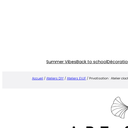
Aller
au
contenu
Summer Vibes
Back to school
Décoratio
Accueil
/
Ateliers DIY
/
Ateliers EVJF
/ Privatisation : Atelier clo