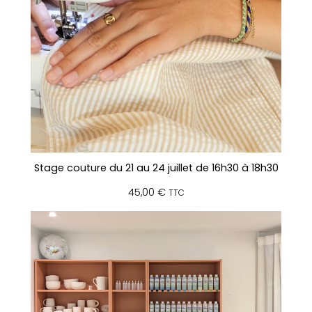
a
m
i
q
u
e
d
u
7
a
u
Stage couture du 21 au 24 juillet de 16h30 à 18h30
1
0
45,00
€
TTC
j
u
i
l
l
e
t
d