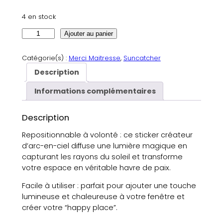
4 en stock
q
Ajouter au panier
u
a
Catégorie(s) :
Merci Maitresse
, 
Suncatcher
n
Description
t
i
Informations complémentaires
t
é
Description
d
e
Repositionnable à volonté : ce sticker créateur
S
d’arc-en-ciel diffuse une lumière magique en
t
capturant les rayons du soleil et transforme
i
votre espace en véritable havre de paix.
c
Facile à utiliser : parfait pour ajouter une touche
k
lumineuse et chaleureuse à votre fenêtre et
e
créer votre “happy place”.
r
S