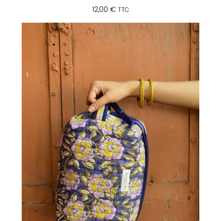
12,00
€
TTC