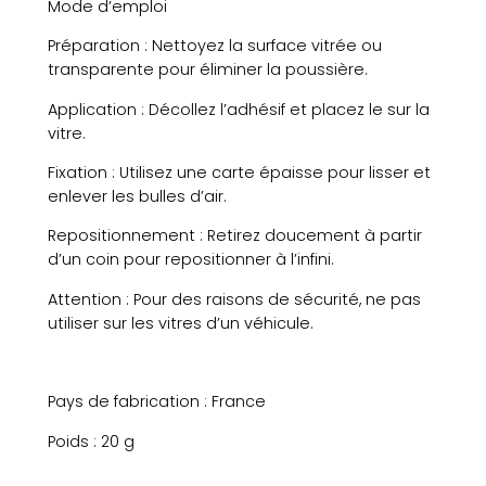
Mode d’emploi
u
n
Préparation : Nettoyez la surface vitrée ou
c
transparente pour éliminer la poussière.
a
Application : Décollez l’adhésif et placez le sur la
t
vitre.
c
h
Fixation : Utilisez une carte épaisse pour lisser et
e
enlever les bulles d’air.
r
"
Repositionnement : Retirez doucement à partir
H
d’un coin pour repositionner à l’infini.
a
Attention : Pour des raisons de sécurité, ne pas
p
utiliser sur les vitres d’un véhicule.
p
y
P
l
Pays de fabrication : France
a
Poids : 20 g
c
e