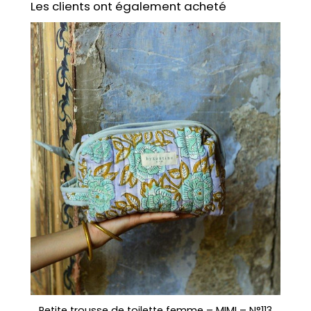
Les clients ont également acheté
"
Petite trousse de toilette femme – MIMI – N°113